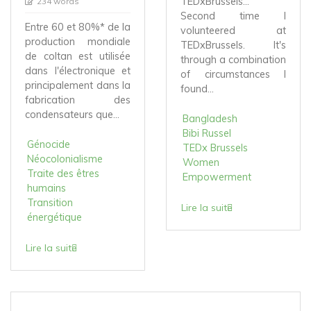
TEDxBrussels...
234 words
Second time I
Entre 60 et 80%* de la
volunteered at
production mondiale
TEDxBrussels. It's
de coltan est utilisée
through a combination
dans l'électronique et
of circumstances I
principalement dans la
found...
fabrication des
condensateurs que...
Bangladesh
Bibi Russel
Génocide
TEDx Brussels
Néocolonialisme
Women
Traite des êtres
Empowerment
humains
Transition
Lire la suite
énergétique
Lire la suite