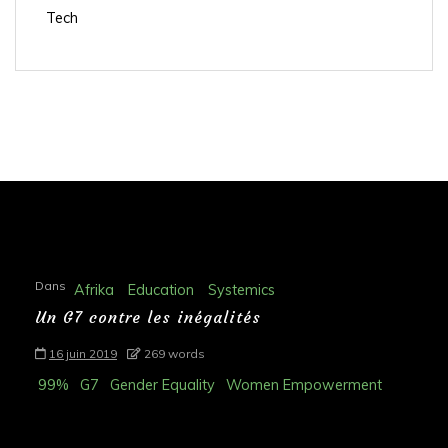
Tech
Dans
Afrika
Education
Systemics
Un G7 contre les inégalités
16 juin 2019
269 words
99%
G7
Gender Equality
Women Empowerment