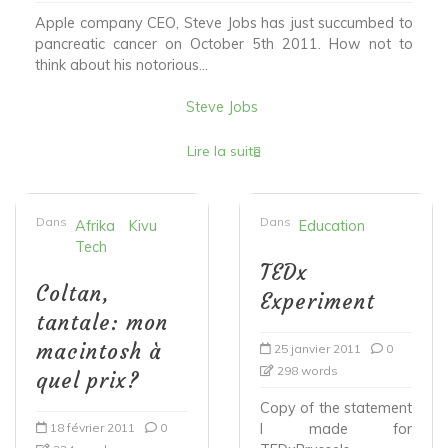
Apple company CEO, Steve Jobs has just succumbed to
pancreatic cancer on October 5th 2011. How not to
think about his notorious...
Steve Jobs
Lire la suite
Dans
Dans
Afrika
Kivu
Education
Tech
TEDx
Coltan,
Experiment
tantale: mon
macintosh à
25 janvier 2011
0
298 words
quel prix?
Copy of the statement
18 février 2011
0
I made for