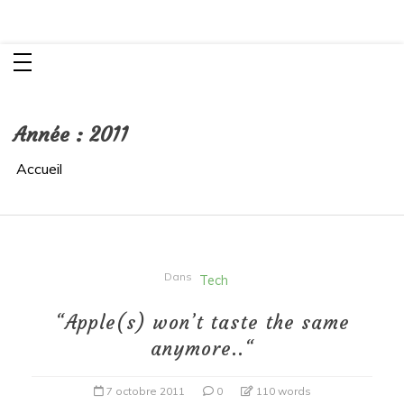
Aller
K²
au
Rendre visible l’invisible!
contenu
Année :
2011
Accueil
Dans
Tech
“Apple(s) won’t taste the same
anymore..“
7 octobre 2011
0
110 words