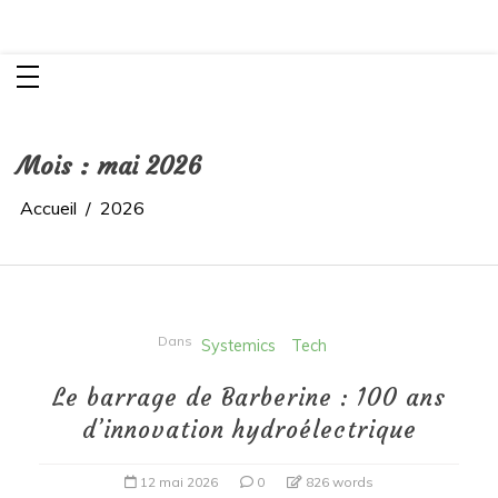
Aller
K²
au
Rendre visible l’invisible!
contenu
Mois :
mai 2026
Accueil
2026
Dans
Systemics
Tech
Le barrage de Barberine : 100 ans
d’innovation hydroélectrique
12 mai 2026
0
826 words