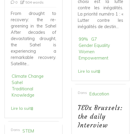
choisi est la lutte
0
504 words
contre les inégalités.
From drought to
La priorité numéro 1 : «
recovery: the re-
Lutter contre les
greening in the Sahel
inégalités de destin...
After decades of
devastating drought,
99%
G7
the Sahel is
Gender Equality
experiencing a
Women
remarkable recovery.
Empowerment
Satellite...
Lire la suite
Climate Change
Sahel
Traditional
Dans
Education
Knowledge
TEDx Brussels:
Lire la suite
the daily
Interview
Dans
STEM