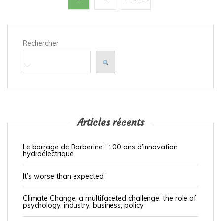
a
g
i
Rechercher
n
a
t
i
o
Articles récents
n
d
Le barrage de Barberine : 100 ans d’innovation
hydroélectrique
e
s
It’s worse than expected
p
Climate Change, a multifaceted challenge: the role of
psychology, industry, business, policy
u