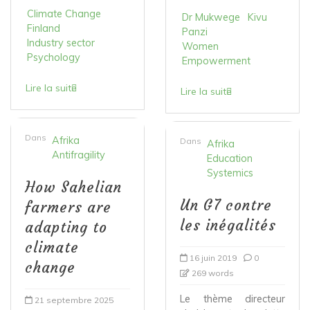
Climate Change
Dr Mukwege
Kivu
Finland
Panzi
Industry sector
Women
Psychology
Empowerment
Lire la suite
Lire la suite
Dans
Afrika
Dans
Afrika
Antifragility
Education
Systemics
How Sahelian
Un G7 contre
farmers are
les inégalités
adapting to
climate
16 juin 2019
0
change
269 words
Le thème directeur
21 septembre 2025