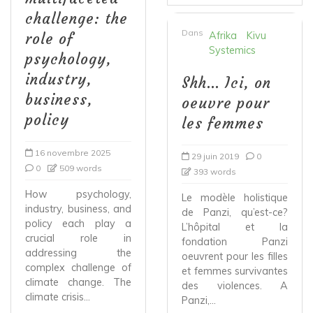
challenge: the
Dans
Afrika
Kivu
role of
Systemics
psychology,
industry,
Shh… Ici, on
business,
oeuvre pour
policy
les femmes
16 novembre 2025
29 juin 2019
0
0
509 words
393 words
How psychology,
Le modèle holistique
industry, business, and
de Panzi, qu’est-ce?
policy each play a
L’hôpital et la
crucial role in
fondation Panzi
addressing the
oeuvrent pour les filles
complex challenge of
et femmes survivantes
climate change. The
des violences. A
climate crisis...
Panzi,...