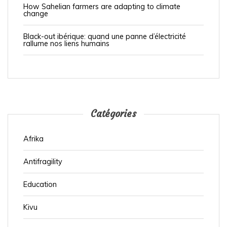
b
How Sahelian farmers are adapting to climate
change
l
i
Black-out ibérique: quand une panne d’électricité
rallume nos liens humains
c
a
t
i
o
Catégories
n
Afrika
s
Antifragility
Education
Kivu