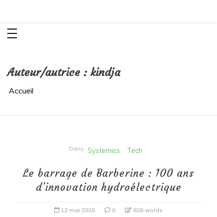
Aller
K²
au
Rendre visible l’invisible!
contenu
Auteur/autrice :
kindja
Accueil
Dans
Systemics
Tech
Le barrage de Barberine : 100 ans
d’innovation hydroélectrique
12 mai 2026
0
826 words