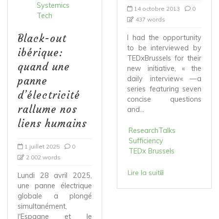
Systemics
14 octobre 2013
0
Tech
437 words
Black-out
I had the opportunity
to be interviewed by
ibérique:
TEDxBrussels for their
quand une
new initiative, « the
daily interview« —a
panne
series featuring seven
d’électricité
concise questions
rallume nos
and...
liens humains
ResearchTalks
Sufficiency
1 juillet 2025
0
TEDx Brussels
2 002 words
Lire la suite
Lundi 28 avril 2025,
une panne électrique
globale a plongé
simultanément,
l'Espagne et le