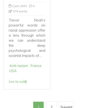
2 juin 2020
0
379 words
Trevor Noah‘s
powerful words on
racial oppression offer
a lens through which
we can understand
the deep
psychological and
societal impacts of...
Anti-racism
France
USA
Lire la suite
P
1
2
Suivant