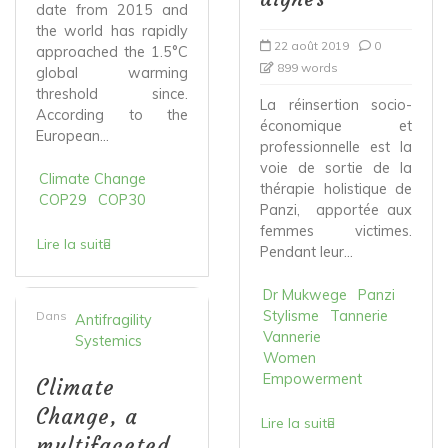
date from 2015 and
the world has rapidly
22 août 2019
0
approached the 1.5°C
899 words
global warming
threshold since.
La réinsertion socio-
According to the
économique et
European...
professionnelle est la
voie de sortie de la
Climate Change
thérapie holistique de
COP29
COP30
Panzi, apportée aux
femmes victimes.
Lire la suite
Pendant leur...
Dr Mukwege
Panzi
Stylisme
Tannerie
Dans
Antifragility
Vannerie
Systemics
Women
Empowerment
Climate
Change, a
Lire la suite
multifaceted