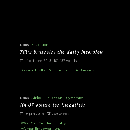
Dans
Education
TEDx Brussels: the daily Interview
14 octobre 2013
437 words
ResearchTalks
Sufficiency
TEDx Brussels
Dans
Afrika
Education
Systemics
Un G7 contre les inégalités
16 juin 2019
269 words
99%
G7
Gender Equality
Women Empowerment