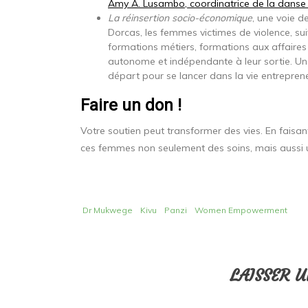
Amy A. Lusambo, coordinatrice de la danse 
La réinsertion socio-économique
, une voie d
Dorcas, les femmes victimes de violence, su
formations métiers, formations aux affaires e
autonome et indépendante à leur sortie. Une f
départ pour se lancer dans la vie entreprene
Faire un don !
Votre soutien peut transformer des vies. En faisa
ces femmes non seulement des soins, mais aussi un
Dr Mukwege
Kivu
Panzi
Women Empowerment
LAISSER 