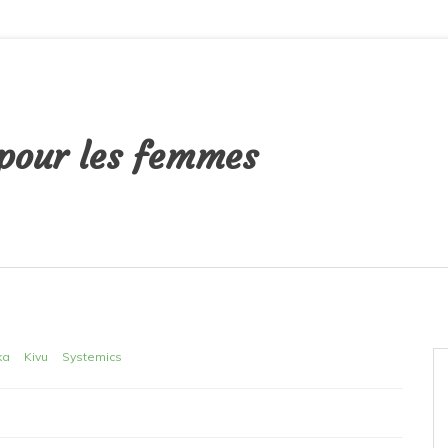
K²
 pour les femmes
ka
Kivu
Systemics