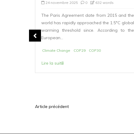
24 novembre 2025
0
632 words
The Paris Agreement date from 2015 and the
world has rapidly approached the 1.5°C global
warming threshold since. According to the
arberine,
European...
e, incarne
lectrique.
Climate Change
COP29
COP30
Lire la suite
Article précédent
N
a
v