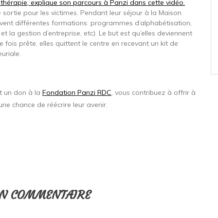
thérapie, explique son parcours à Panzi dans cette vidéo.
e sortie pour les victimes. Pendant leur séjour à la Maison
ivent différentes formations: programmes d’alphabétisation,
t la gestion d’entreprise, etc). Le but est qu’elles deviennent
ois prête, elles quittent le centre en recevant un kit de
uriale.
nt un don à la
Fondation Panzi RDC
, vous contribuez à offrir à
e chance de réécrire leur avenir.
UN COMMENTAIRE