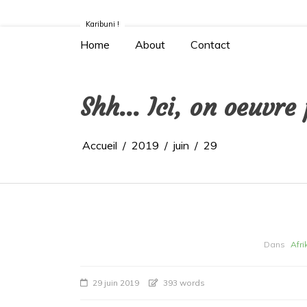
Aller
Rendre visible l’invisible!
au
Karibuni !
contenu
Home
About
Contact
Shh… Ici, on oeuvre
Accueil
2019
juin
29
Dans
Afri
29 juin 2019
393 words